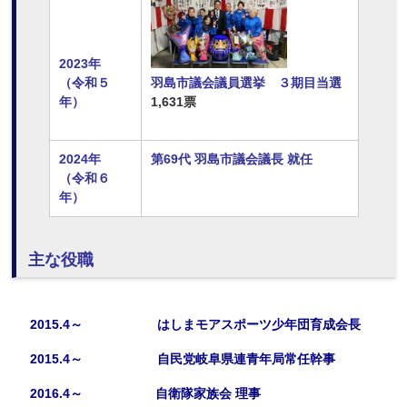
2023年
羽島市議会議員選挙 ３期目当選
（令和５
1,631票
年）
2024年
第69代 羽島市議会議長 就任
（令和６
年）
主な役職
2015.4～ はしまモアスポーツ少年団育成会長
2015.4～ 自民党岐阜県連青年局常任幹事
2016.4～ 自衛隊家族会 理事