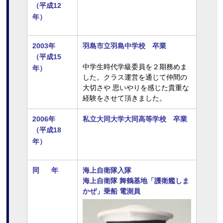
（平成12
年）
2003年
羽島市立羽島中学校 卒業
（平成15
中学生時代学級委員を２期務めま
年）
した。クラス運営を通じて仲間の
大切さや 思いやりを感じた貴重な
経験をさせて頂きました。
2006年
私立大同大学大同高等学校 卒業
（平成18
年）
同 年
海上自衛隊入隊
海上自衛隊 舞鶴基地「護衛艦しま
かぜ」乗船 電測員