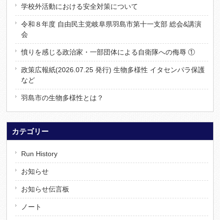
学校外活動における安全対策について
令和８年度 自由民主党岐阜県羽島市第十一支部 総会&講演
会
憤りを感じる政治家・一部団体による自衛隊への侮辱 ①
政策広報紙(2026.07.25 発行) 生物多様性 イタセンパラ保護
など
羽島市の生物多様性とは？
カテゴリー
Run History
お知らせ
お知らせ伝言板
ノート