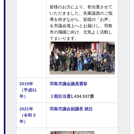
皆様のお力により、初当選させて
いただきました。先輩議員のご指
導を仰ぎながら、皆様の「お声」
を市議会壇上へとお届けし、羽島
市の飛躍に向け、元気よく活動し
てまいります。
2019年
羽島市議会議員選挙
（平成31
年）
２期目当選
1,434.537票
2021年
羽島市議会副議長 就任
（令和３
年）