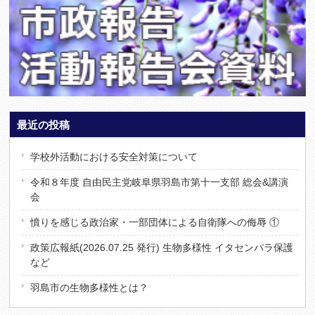
最近の投稿
学校外活動における安全対策について
令和８年度 自由民主党岐阜県羽島市第十一支部 総会&講演
会
憤りを感じる政治家・一部団体による自衛隊への侮辱 ①
政策広報紙(2026.07.25 発行) 生物多様性 イタセンパラ保護
など
羽島市の生物多様性とは？