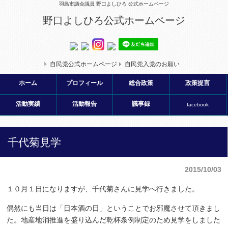
羽島市議会議員 野口よしひろ 公式ホームページ
野口よしひろ公式ホームページ
自民党公式ホームページ
自民党入党のお願い
ホーム
プロフィール
総合政策
政策提言
活動実績
活動報告
議事録
facebook
千代菊見学
2015/10/03
１０月１日になりますが、千代菊さんに見学へ行きました。
偶然にも当日は「日本酒の日」ということでお邪魔させて頂きまし
た。地産地消推進を盛り込んだ乾杯条例制定のため見学をしました