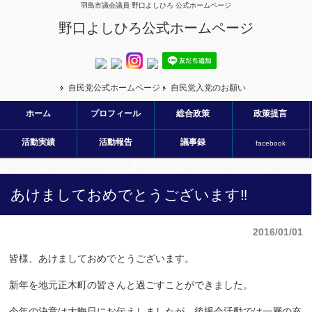
羽島市議会議員 野口よしひろ 公式ホームページ
野口よしひろ公式ホームページ
自民党公式ホームページ
自民党入党のお願い
ホーム
プロフィール
総合政策
政策提言
活動実績
活動報告
議事録
facebook
あけましておめでとうございます‼
2016/01/01
皆様、あけましておめでとうございます。
新年を地元正木町の皆さんと過ごすことができました。
今年の決意は大晦日にお伝えしましたが、後援会活動では一層の充