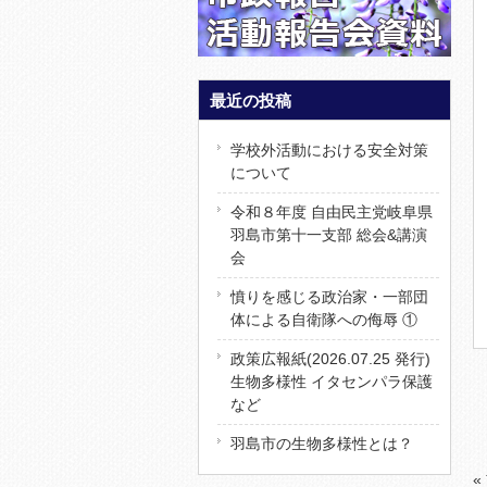
最近の投稿
学校外活動における安全対策
について
令和８年度 自由民主党岐阜県
羽島市第十一支部 総会&講演
会
憤りを感じる政治家・一部団
体による自衛隊への侮辱 ①
政策広報紙(2026.07.25 発行)
生物多様性 イタセンパラ保護
など
羽島市の生物多様性とは？
«