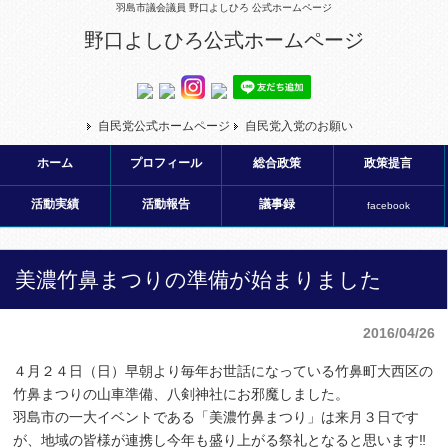
羽島市議会議員 野口よしひろ 公式ホームページ
野口よしひろ公式ホームページ
自民党公式ホームページ
自民党入党のお願い
ホーム
プロフィール
総合政策
政策提言
活動実績
活動報告
議事録
facebook
美濃竹鼻まつりの準備が始まりました
2016/04/26
４月２４日（日）早朝より毎年お世話になっている竹鼻町大西区の
竹鼻まつりの山車準備、八剣神社にお邪魔しました。
羽島市の一大イベントである「美濃竹鼻まつり」は来月３日です
が、地域の皆様が連携し今年も盛り上がる祭礼となると思います‼