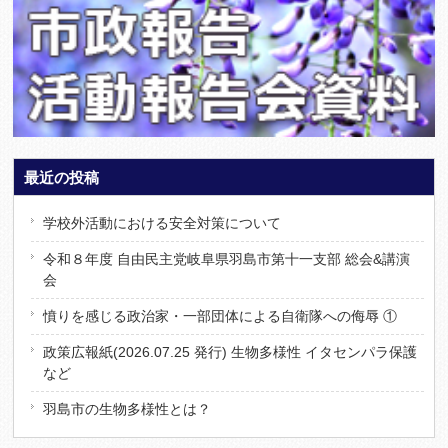
最近の投稿
学校外活動における安全対策について
令和８年度 自由民主党岐阜県羽島市第十一支部 総会&講演
会
憤りを感じる政治家・一部団体による自衛隊への侮辱 ①
政策広報紙(2026.07.25 発行) 生物多様性 イタセンパラ保護
など
羽島市の生物多様性とは？