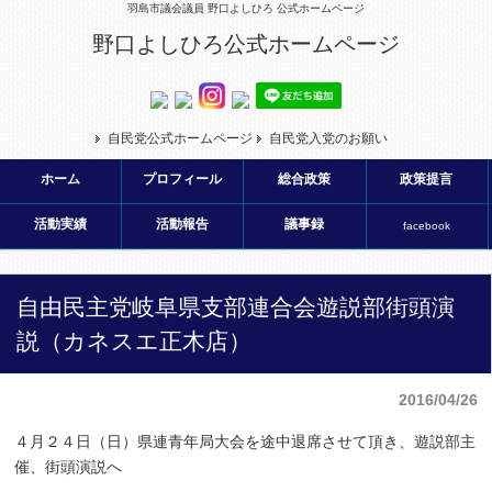
羽島市議会議員 野口よしひろ 公式ホームページ
野口よしひろ公式ホームページ
自民党公式ホームページ
自民党入党のお願い
ホーム
プロフィール
総合政策
政策提言
活動実績
活動報告
議事録
facebook
自由民主党岐阜県支部連合会遊説部街頭演
説（カネスエ正木店）
2016/04/26
４月２４日（日）県連青年局大会を途中退席させて頂き、遊説部主
催、街頭演説へ