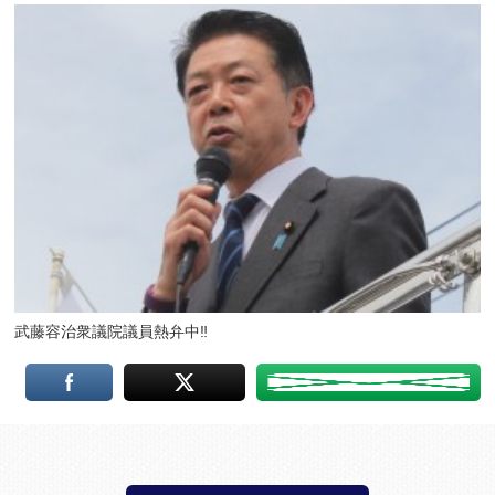
武藤容治衆議院議員熱弁中‼