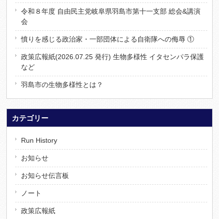
令和８年度 自由民主党岐阜県羽島市第十一支部 総会&講演
会
憤りを感じる政治家・一部団体による自衛隊への侮辱 ①
政策広報紙(2026.07.25 発行) 生物多様性 イタセンパラ保護
など
羽島市の生物多様性とは？
カテゴリー
Run History
お知らせ
お知らせ伝言板
ノート
政策広報紙