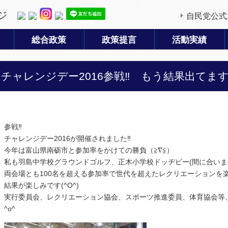
ジ
自民党公式
総合政策
政策提言
活動実績
チャレンジデー2016参戦‼ もう結果出てま
参戦‼︎
チャレンジデー2016が開催されました‼︎
今年は富山県南砺市と参加率をかけての勝負（≧∇≦）
私も羽島中学校グラウンドゴルフ、正木小学校ドッヂビー(間に合いま
両会場とも100名を超える参加率で世代を超えたレクリエーションを
結果が楽しみです(^O^)
実行委員会、レクリエーション協会、スポーツ推進委員、体育協会等
^o^