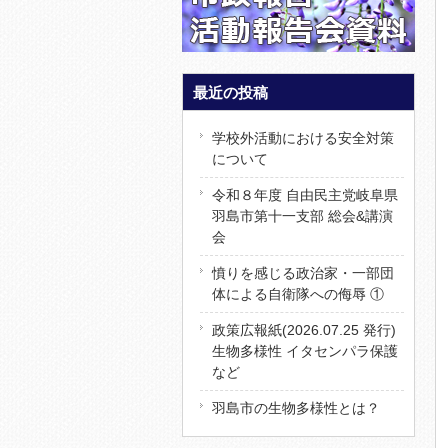
最近の投稿
学校外活動における安全対策
について
令和８年度 自由民主党岐阜県
羽島市第十一支部 総会&講演
会
憤りを感じる政治家・一部団
体による自衛隊への侮辱 ①
政策広報紙(2026.07.25 発行)
生物多様性 イタセンパラ保護
など
羽島市の生物多様性とは？