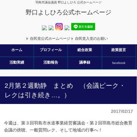
羽島市議会議員 野口よしひろ 公式ホームページ
野口よしひろ公式ホームページ
自民党公式ホームページ
自民党入党のお願い
ホーム
プロフィール
総合政策
政策提言
活動実績
活動報告
議事録
facebook
2月第２週動静 まとめ （会議ピーク・
レクは引き続き…。）
2017/02/17
今週は、第３回羽島市水道事業経営審議会・第２回羽島市総合教育
会議の傍聴、一般質問レク、そして地域の行事へ！