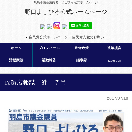
羽島市議会議員 野口よしひろ 公式ホームページ
野口よしひろ公式ホームページ
自民党公式ホームページ
自民党入党のお願い
ホーム
プロフィール
総合政策
政策提言
活動実績
活動報告
議事録
facebook
政策広報誌「絆」７号
2017/07/18