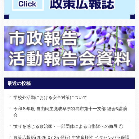
最近の投稿
学校外活動における安全対策について
令和８年度 自由民主党岐阜県羽島市第十一支部 総会&講演
会
憤りを感じる政治家・一部団体による自衛隊への侮辱 ①
政策広報紙(2026.07.25 発行) 生物多様性 イタセンパラ保護