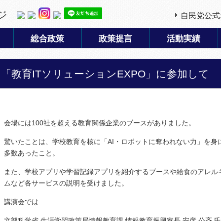
ジ
自民党公式
総合政策
政策提言
活動実績
「教育ITソリューションEXPO」に参加して
会場には100社を超える教育関係企業のブースがありました。
驚いたことは、学校教育を核に「AI・ロボットに奪われない力」を身
多数あったこと。
また、学校アプリや学習記録アプリを紹介するブースや給食のアレル
ムなど各サービスの説明を受けました。
講演会では
文部科学省 生涯学習政策局情報教育課 情報教育振興室長 安彦 公斉