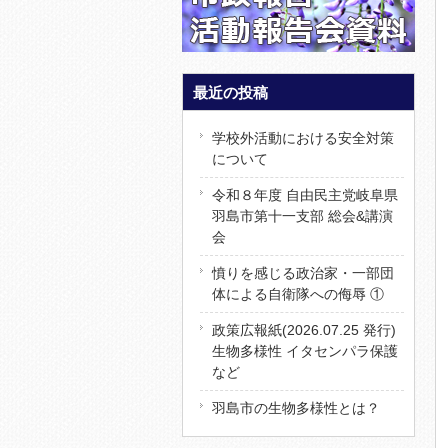
最近の投稿
学校外活動における安全対策
について
令和８年度 自由民主党岐阜県
羽島市第十一支部 総会&講演
会
憤りを感じる政治家・一部団
体による自衛隊への侮辱 ①
政策広報紙(2026.07.25 発行)
生物多様性 イタセンパラ保護
など
羽島市の生物多様性とは？