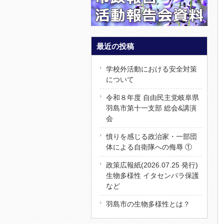
最近の投稿
学校外活動における安全対策
について
令和８年度 自由民主党岐阜県
羽島市第十一支部 総会&講演
会
憤りを感じる政治家・一部団
体による自衛隊への侮辱 ①
政策広報紙(2026.07.25 発行)
生物多様性 イタセンパラ保護
など
羽島市の生物多様性とは？