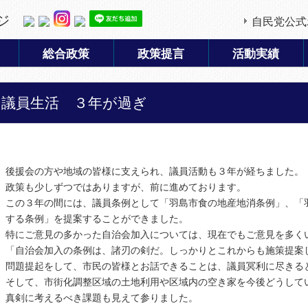
ジ
自民党公式
総合政策
政策提言
活動実績
議員生活 ３年が過ぎ
後援会の方や地域の皆様に支えられ、議員活動も３年が経ちました。
政策も少しずつではありますが、前に進めております。
この３年の間には、議員条例として「羽島市食の地産地消条例」、「
する条例」を提案することができました。
特にご意見の多かった自治会加入については、現在でもご意見を多く
「自治会加入の条例は、諸刃の剣だ。しっかりとこれからも施策提案
問題提起をして、市民の皆様とお話できることは、議員冥利に尽きる
そして、市街化調整区域の土地利用や区域内の空き家を今後どうして
真剣に考えるべき課題も見えて参りました。