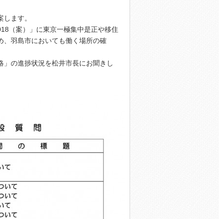
案します。
018（案）」に東京一極集中是正や移住
め、羽島市においても働く場所の確
略」の進捗状況を松井市長にお聞きし