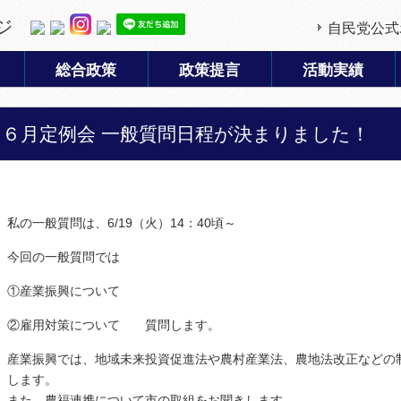
ジ
自民党公式
総合政策
政策提言
活動実績
６月定例会 一般質問日程が決まりました！
私の一般質問は、6/19（火）14：40頃～
今回の一般質問では
①産業振興について
②雇用対策について 質問します。
産業振興では、地域未来投資促進法や農村産業法、農地法改正などの
します。
また、農福連携について市の取組をお聞きします。