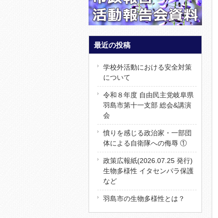
最近の投稿
学校外活動における安全対策
について
令和８年度 自由民主党岐阜県
羽島市第十一支部 総会&講演
会
憤りを感じる政治家・一部団
体による自衛隊への侮辱 ①
政策広報紙(2026.07.25 発行)
生物多様性 イタセンパラ保護
など
羽島市の生物多様性とは？