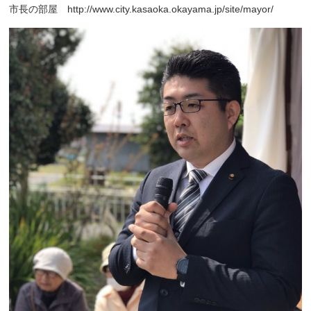
市長の部屋
http://www.city.kasaoka.okayama.jp/site/mayor/