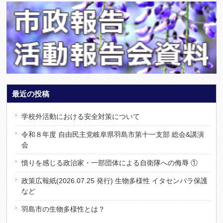
最近の投稿
学校外活動における安全対策について
令和８年度 自由民主党岐阜県羽島市第十一支部 総会&講演
会
憤りを感じる政治家・一部団体による自衛隊への侮辱 ①
政策広報紙(2026.07.25 発行) 生物多様性 イタセンパラ保護
など
羽島市の生物多様性とは？