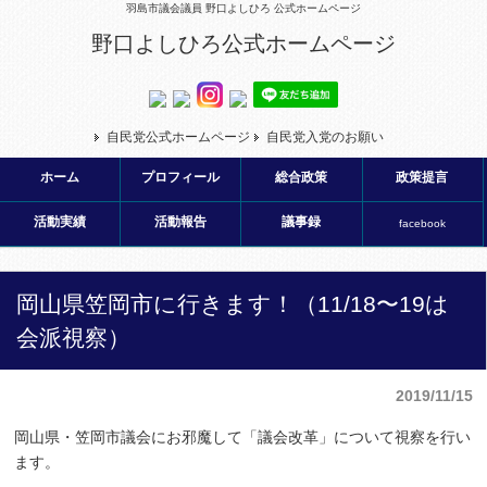
羽島市議会議員 野口よしひろ 公式ホームページ
野口よしひろ公式ホームページ
自民党公式ホームページ
自民党入党のお願い
ホーム
プロフィール
総合政策
政策提言
活動実績
活動報告
議事録
facebook
岡山県笠岡市に行きます！（11/18〜19は
会派視察）
2019/11/15
岡山県・笠岡市議会にお邪魔して「議会改革」について視察を行い
ます。