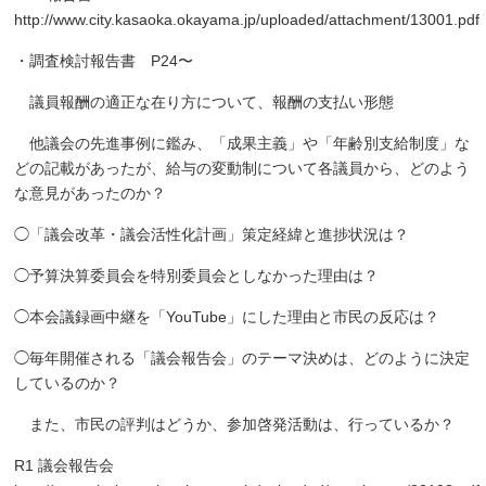
http://www.city.kasaoka.okayama.jp/uploaded/attachment/13001.pdf
・調査検討報告書
P24
〜
議員報酬の適正な在り方について、報酬の支払い形態
他議会の先進事例に鑑み、「成果主義」や「年齢別支給制度」な
どの記載があったが、給与の変動制について各議員から、どのよう
な意見があったのか？
◯「議会改革・議会活性化計画」策定経緯と進捗状況は？
◯予算決算委員会を特別委員会としなかった理由は？
◯本会議録画中継を「
YouTube
」にした理由と市民の反応は？
◯毎年開催される「議会報告会」のテーマ決めは、どのように決定
しているのか？
また、市民の評判はどうか、参加啓発活動は、行っているか？
R1
議会報告会