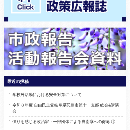
最近の投稿
学校外活動における安全対策について
令和８年度 自由民主党岐阜県羽島市第十一支部 総会&講演
会
憤りを感じる政治家・一部団体による自衛隊への侮辱 ①