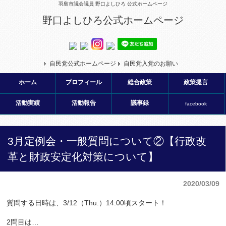
羽島市議会議員 野口よしひろ 公式ホームページ
野口よしひろ公式ホームページ
自民党公式ホームページ
自民党入党のお願い
ホーム
プロフィール
総合政策
政策提言
活動実績
活動報告
議事録
facebook
3月定例会・一般質問について②【行政改
革と財政安定化対策について】
2020/03/09
質問する日時は、3/12（Thu.）14:00頃スタート！
2問目は…