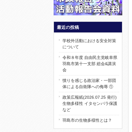
最近の投稿
学校外活動における安全対策
について
令和８年度 自由民主党岐阜県
羽島市第十一支部 総会&講演
会
憤りを感じる政治家・一部団
体による自衛隊への侮辱 ①
政策広報紙(2026.07.25 発行)
生物多様性 イタセンパラ保護
など
羽島市の生物多様性とは？