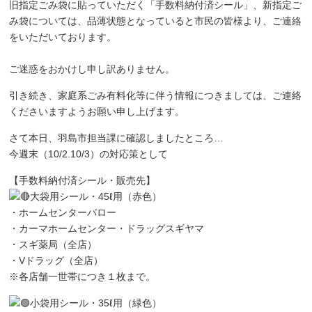
旧指定ごみ袋に貼っていただく「手数料納付済シール」、新指定ご
み袋については、品薄状態となっていると市民の皆様より、ご連絡
をいただいております。
ご迷惑をおかけし申し訳ありません。
引き続き、家庭系ごみ有料化等に伴う情報につきましては、ご連絡
くださいますようお願い申し上げます。
さて本日、羽島市担当課に確認しましたところ…
今週末（10/2.10/3）の対応策として
【手数料納付済シール・販売先】
大袋用シール・45ℓ用（赤色）
・ホームセンターバロー
・カーマホームセンター・ドラッグスギヤマ
・スギ薬局（全店）
・Vドラッグ（全店）
※各店舗一世帯につき１枚まで。
小袋用シール・35ℓ用（緑色）