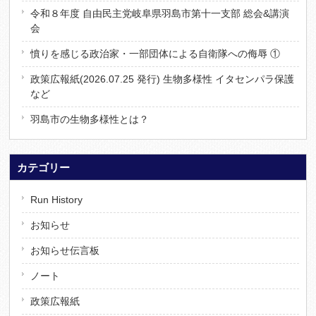
令和８年度 自由民主党岐阜県羽島市第十一支部 総会&講演
会
憤りを感じる政治家・一部団体による自衛隊への侮辱 ①
政策広報紙(2026.07.25 発行) 生物多様性 イタセンパラ保護
など
羽島市の生物多様性とは？
カテゴリー
Run History
お知らせ
お知らせ伝言板
ノート
政策広報紙