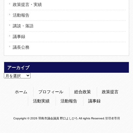
政策提言・実績
活動報告
講談・落語
議事録
議長公務
アーカイブ
ア
ー
カ
ホーム
プロフィール
総合政策
政策提言
イ
ブ
活動実績
活動報告
議事録
Copyright © 2026 羽島市議会議員 野口よしひろ All rights Reserved.
管理者専用