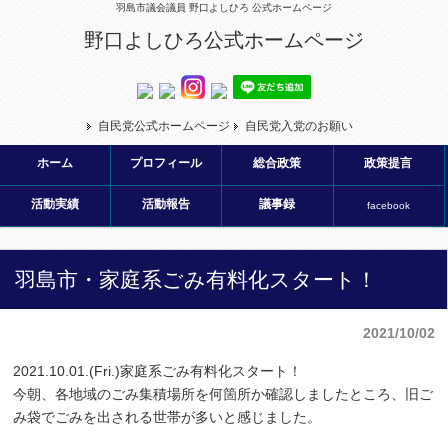
羽島市議会議員 野口よしひろ 公式ホームページ
野口よしひろ公式ホームページ
自民党公式ホームページ
自民党入党のお願い
ホーム
プロフィール
総合政策
政策提言
活動実績
活動報告
議事録
facebook
羽島市・家庭系ごみ有料化スタート！
2021/10/02
2021.10.01.(Fri.)家庭系ごみ有料化スタート！
今朝、各地域のごみ集積場所を何箇所か確認しましたところ、旧ご
み袋でごみを出される世帯が多いと感じました。