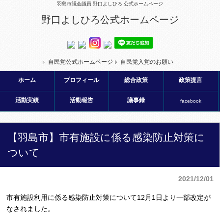
羽島市議会議員 野口よしひろ 公式ホームページ
野口よしひろ公式ホームページ
自民党公式ホームページ
自民党入党のお願い
ホーム
プロフィール
総合政策
政策提言
活動実績
活動報告
議事録
facebook
【羽島市】市有施設に係る感染防止対策に
ついて
2021/12/01
市有施設利用に係る感染防止対策について12月1日より一部改定が
なされました。