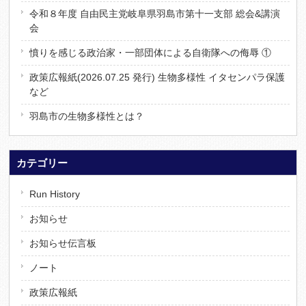
令和８年度 自由民主党岐阜県羽島市第十一支部 総会&講演
会
憤りを感じる政治家・一部団体による自衛隊への侮辱 ①
政策広報紙(2026.07.25 発行) 生物多様性 イタセンパラ保護
など
羽島市の生物多様性とは？
カテゴリー
Run History
お知らせ
お知らせ伝言板
ノート
政策広報紙