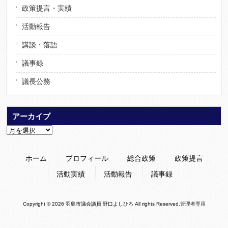
政策提言・実績
活動報告
講談・落語
議事録
議長公務
アーカイブ
ア
ー
カ
ホーム
プロフィール
総合政策
政策提言
イ
ブ
活動実績
活動報告
議事録
Copyright © 2026 羽島市議会議員 野口よしひろ All rights Reserved.
管理者専用