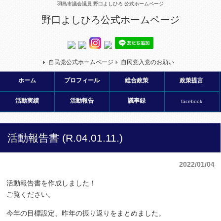
羽島市議会議員 野口よしひろ 公式ホームページ
野口よしひろ公式ホームページ
自民党公式ホームページ
自民党入党のお願い
ホーム
プロフィール
総合政策
政策提言
活動実績
活動報告
議事録
facebook
活動報告書 (R.04.01.11.)
2022/01/04
活動報告書を作成しました！
ご覧ください。
今年の目標設定、昨年の振り返りをまとめました。