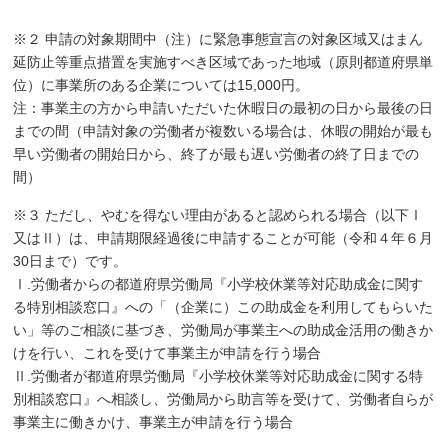
※２ 申請の対象期間中（注）に緊急事態宣言の対象区域又はまん
延防止等重点措置を実施すべき区域であった地域（原則都道府県単
位）に事業所のある企業については15,000円。
注：事業主の方から申請いただいた休暇日の最初の日から最後の日
までの間（申請対象の労働者が複数いる場合は、休暇の開始が最も
早い労働者の開始日から、終了が最も遅い労働者の終了日までの
間）
※３ ただし、やむを得ない理由があると認められる場合（以下Ⅰ
又はⅡ）は、申請期限経過後に申請することが可能（令和４年６月
30日まで）です。
Ⅰ.労働者からの都道府県労働局『小学校休業等対応助成金に関す
る特別相談窓口』への「（企業に）この助成金を利用してもらいた
い」等のご相談に基づき、労働局が事業主への助成金活用の働きか
けを行い、これを受けて事業主が申請を行う場合
Ⅱ.労働者が都道府県労働局『小学校休業等対応助成金に関する特
別相談窓口』へ相談し、労働局から助言等を受けて、労働者自らが
事業主に働きかけ、事業主が申請を行う場合