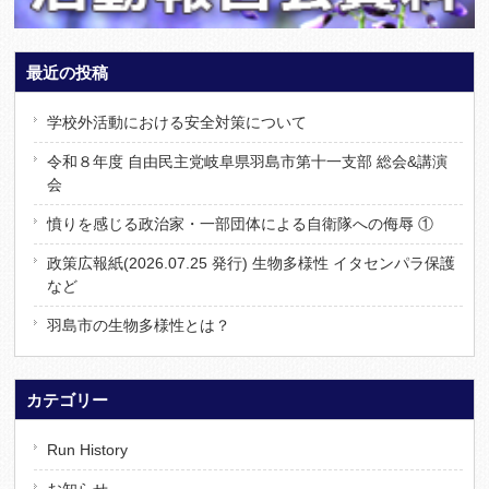
最近の投稿
学校外活動における安全対策について
令和８年度 自由民主党岐阜県羽島市第十一支部 総会&講演
会
憤りを感じる政治家・一部団体による自衛隊への侮辱 ①
政策広報紙(2026.07.25 発行) 生物多様性 イタセンパラ保護
など
羽島市の生物多様性とは？
カテゴリー
Run History