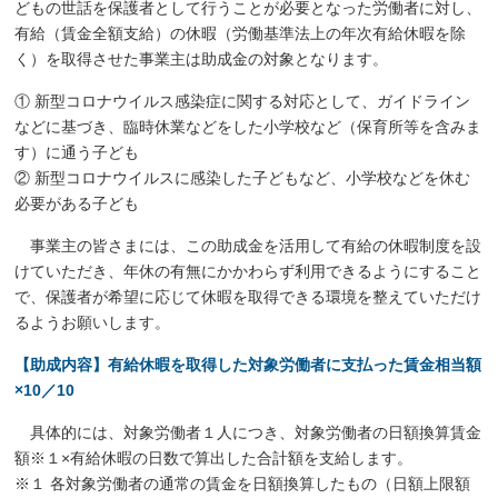
どもの世話を保護者として行うことが必要となった労働者に対し、
有給（賃金全額支給）の休暇（労働基準法上の年次有給休暇を除
く）を取得させた事業主は助成金の対象となります。
① 新型コロナウイルス感染症に関する対応として、ガイドライン
などに基づき、臨時休業などをした小学校など（保育所等を含みま
す）に通う子ども
② 新型コロナウイルスに感染した子どもなど、小学校などを休む
必要がある子ども
事業主の皆さまには、この助成金を活用して有給の休暇制度を設
けていただき、年休の有無にかかわらず利用できるようにすること
で、保護者が希望に応じて休暇を取得できる環境を整えていただけ
るようお願いします。
【助成内容】有給休暇を取得した対象労働者に支払った賃金相当額
×10／10
具体的には、対象労働者１人につき、対象労働者の日額換算賃金
額※１×有給休暇の日数で算出した合計額を支給します。
※１ 各対象労働者の通常の賃金を日額換算したもの（日額上限額