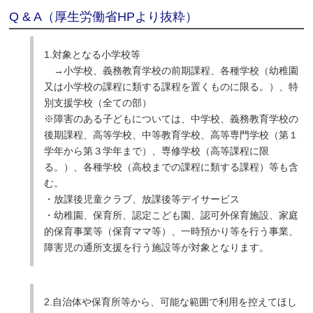
Q & A（厚生労働省HPより抜粋）
1.対象となる小学校等
→小学校、義務教育学校の前期課程、各種学校（幼稚園
又は小学校の課程に類する課程を置くものに限る。）、特
別支援学校（全ての部）
※障害のある子どもについては、中学校、義務教育学校の
後期課程、高等学校、中等教育学校、高等専門学校（第１
学年から第３学年まで）、専修学校（高等課程に限
る。）、各種学校（高校までの課程に類する課程）等も含
む。
・放課後児童クラブ、放課後等デイサービス
・幼稚園、保育所、認定こども園、認可外保育施設、家庭
的保育事業等（保育ママ等）、一時預かり等を行う事業、
障害児の通所支援を行う施設等が対象となります。
2.自治体や保育所等から、可能な範囲で利用を控えてほし