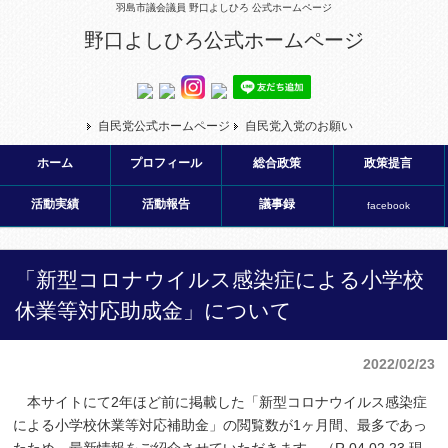
羽島市議会議員 野口よしひろ 公式ホームページ
野口よしひろ公式ホームページ
自民党公式ホームページ
自民党入党のお願い
ホーム
プロフィール
総合政策
政策提言
活動実績
活動報告
議事録
facebook
「新型コロナウイルス感染症による小学校
休業等対応助成金」について
2022/02/23
本サイトにて2年ほど前に掲載した「新型コロナウイルス感染症
による小学校休業等対応補助金」の閲覧数が1ヶ月間、最多であっ