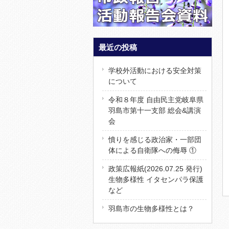
最近の投稿
学校外活動における安全対策
について
令和８年度 自由民主党岐阜県
羽島市第十一支部 総会&講演
会
憤りを感じる政治家・一部団
体による自衛隊への侮辱 ①
政策広報紙(2026.07.25 発行)
生物多様性 イタセンパラ保護
など
羽島市の生物多様性とは？