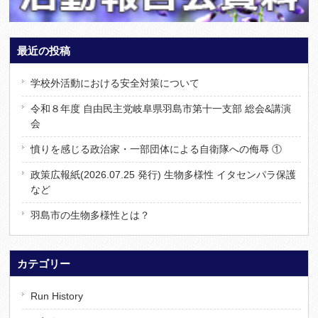
最近の投稿
学校外活動における安全対策について
令和８年度 自由民主党岐阜県羽島市第十一支部 総会&講演
会
憤りを感じる政治家・一部団体による自衛隊への侮辱 ①
政策広報紙(2026.07.25 発行) 生物多様性 イタセンパラ保護
など
羽島市の生物多様性とは？
カテゴリー
Run History