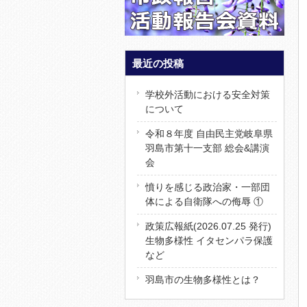
最近の投稿
学校外活動における安全対策
について
令和８年度 自由民主党岐阜県
羽島市第十一支部 総会&講演
会
憤りを感じる政治家・一部団
体による自衛隊への侮辱 ①
政策広報紙(2026.07.25 発行)
生物多様性 イタセンパラ保護
など
羽島市の生物多様性とは？