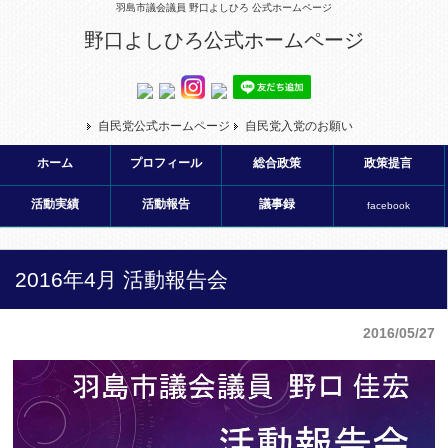
羽島市議会議員 野口よしひろ 公式ホームページ
野口よしひろ公式ホームページ
自民党公式ホームページ
自民党入党のお願い
ホーム
プロフィール
総合政策
政策提言
活動実績
活動報告
議事録
facebook
2016年4月 活動報告会
2016/05/27