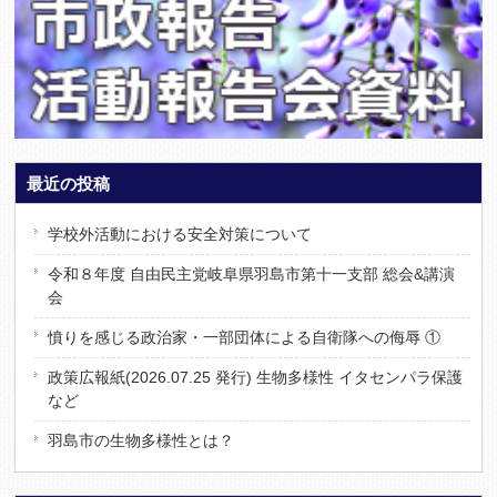
最近の投稿
学校外活動における安全対策について
令和８年度 自由民主党岐阜県羽島市第十一支部 総会&講演
会
憤りを感じる政治家・一部団体による自衛隊への侮辱 ①
政策広報紙(2026.07.25 発行) 生物多様性 イタセンパラ保護
など
羽島市の生物多様性とは？