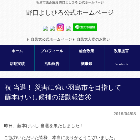
羽島市議会議員 野口よしひろ 公式ホームページ
野口よしひろ公式ホームページ
自民党公式ホームページ
自民党入党のお願い
ホーム
プロフィール
総合政策
政策提言
活動実績
活動報告
議事録
facebook
祝 当選！ 災害に強い羽島市を目指して
藤本けいし候補の活動報告④
2019/04/08
昨日、藤本けいし 当選を果たしました！
ご協力いただいた皆様、本当にありがとうございました。