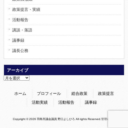
政策提言・実績
活動報告
講談・落語
議事録
議長公務
アーカイブ
ア
ー
カ
ホーム
プロフィール
総合政策
政策提言
イ
ブ
活動実績
活動報告
議事録
Copyright © 2026 羽島市議会議員 野口よしひろ All rights Reserved.
管理者専用