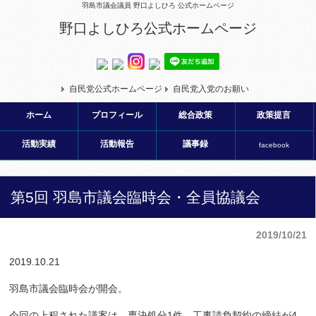
羽島市議会議員 野口よしひろ 公式ホームページ
野口よしひろ公式ホームページ
自民党公式ホームページ
自民党入党のお願い
ホーム
プロフィール
総合政策
政策提言
活動実績
活動報告
議事録
facebook
第5回 羽島市議会臨時会・全員協議会
2019/10/21
2019.10.21
羽島市議会臨時会が開会。
今回の上程された議案は、専決処分1件、工事請負契約の締結が4