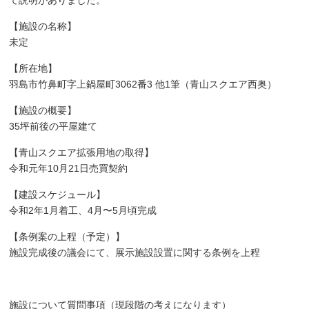
て説明がありました。
【施設の名称】
未定
【所在地】
羽島市竹鼻町字上鍋屋町3062番3 他1筆（青山スクエア西奥）
【施設の概要】
35坪前後の平屋建て
【青山スクエア拡張用地の取得】
令和元年10月21日売買契約
【建設スケジュール】
令和2年1月着工、4月〜5月頃完成
【条例案の上程（予定）】
施設完成後の議会にて、展示施設設置に関する条例を上程
施設について質問事項（現段階の考えになります）