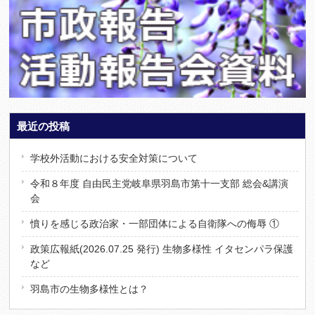
最近の投稿
学校外活動における安全対策について
令和８年度 自由民主党岐阜県羽島市第十一支部 総会&講演
会
憤りを感じる政治家・一部団体による自衛隊への侮辱 ①
政策広報紙(2026.07.25 発行) 生物多様性 イタセンパラ保護
など
羽島市の生物多様性とは？