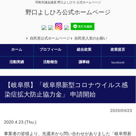
羽島市議会議員 野口よしひろ 公式ホームページ
野口よしひろ公式ホームページ
自民党公式ホームページ
自民党入党のお願い
ホーム
プロフィール
総合政策
政策提言
活動実績
活動報告
議事録
facebook
【岐阜県】「岐阜県新型コロナウイルス感
染症拡大防止協力金」 申請開始
2020/04/23
2020.4.23.(Thu.)
事業者の皆様より、先週末から問い合わせがありました「岐阜県新