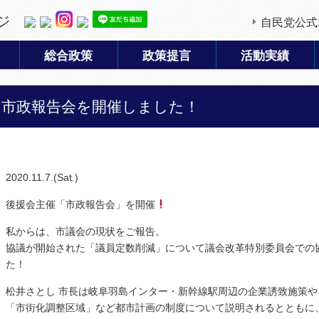
ジ
自民党公式
総合政策
政策提言
活動実績
市政報告会を開催しました！
2020.11.7.(Sat.)
後援会主催「市政報告会」を開催
私からは、市議会の現状をご報告。
協議が開始された「議員定数削減」について議会改革特別委員会での
た！
松井さとし 市長は岐阜羽島インター・新幹線駅周辺の企業誘致施策
「市街化調整区域」など都市計画の制度について説明されるとともに