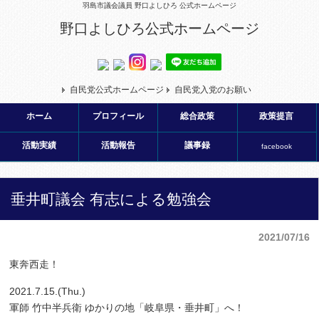
羽島市議会議員 野口よしひろ 公式ホームページ
野口よしひろ公式ホームページ
自民党公式ホームページ
自民党入党のお願い
ホーム
プロフィール
総合政策
政策提言
活動実績
活動報告
議事録
facebook
垂井町議会 有志による勉強会
2021/07/16
東奔西走！
2021.7.15.(Thu.)
軍師 竹中半兵衛 ゆかりの地「岐阜県・垂井町」へ！