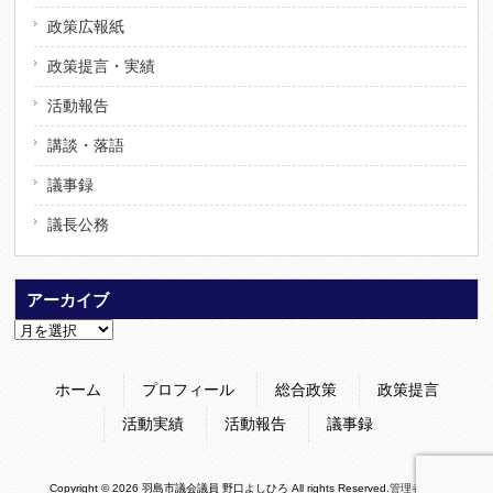
政策広報紙
政策提言・実績
活動報告
講談・落語
議事録
議長公務
アーカイブ
ア
ー
カ
ホーム
プロフィール
総合政策
政策提言
イ
ブ
活動実績
活動報告
議事録
Copyright © 2026 羽島市議会議員 野口よしひろ All rights Reserved.
管理者専用