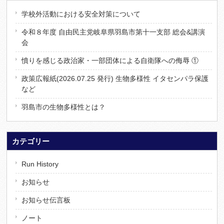
学校外活動における安全対策について
令和８年度 自由民主党岐阜県羽島市第十一支部 総会&講演
会
憤りを感じる政治家・一部団体による自衛隊への侮辱 ①
政策広報紙(2026.07.25 発行) 生物多様性 イタセンパラ保護
など
羽島市の生物多様性とは？
カテゴリー
Run History
お知らせ
お知らせ伝言板
ノート