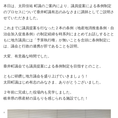
本日は、太田佳祐 町議のご案内により、議員提案による条例制定
のプロセスについて垂井町議有志のみなさまに講師としてご説明さ
せていただきました。
これまでに議員提案を行なった２本の条例（地産地消推進条例・自
治会加入促進条例）の制定経緯を時系列にまとめてお話しするとと
もに地方議員には「予算執行権」が無いことを念頭に条例制定に
は、議会と行政の連携が肝であることを説明。
大変、有意義な時間でした。
垂井町議会でも議員提案による条例制定を目指すとのこと。
ともに研鑽し地方議会を盛り上げていきましょう！
太田町議はじめ有志のみなさま、ありがとうございました。
２年前に完成した役場内も見学しました。
岐阜県の県産材の温もりを感じられる施設でした！