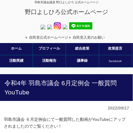
羽島市議会議員 野口よしひろ 公式ホームページ
野口よしひろ公式ホームページ
自民党公式ホームページ
自民党入党のお願い
ホーム
プロフィール
総合政策
政策提言
活動実績
活動報告
議事録
facebook
令和4年 羽島市議会 6月定例会 一般質問
YouTube
2022/09/17
羽島市議会 ６月定例会にて一般質問した動画がYouTubeにアップ
されましたのでご覧ください！